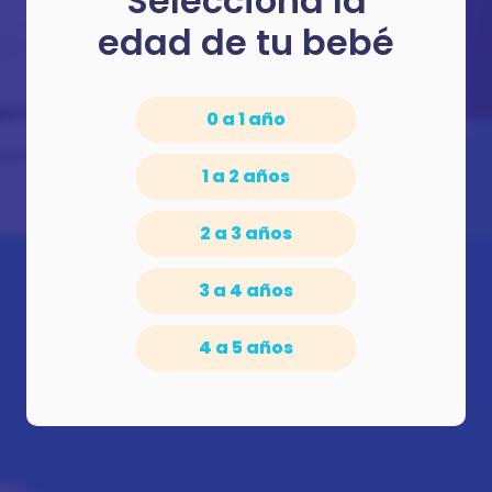
Selecciona la
edad de tu bebé
0 a 1 año
smitifiquemos el apego seguro
1 a 2 años
2 a 3 años
3 a 4 años
4 a 5 años
DESCUBRE MÁS ARTÍCULOS
COMO ESTE EN BABYSEC