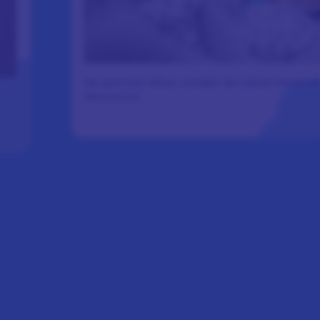
Ser para los niños, modelo de calma frente al
descontrol