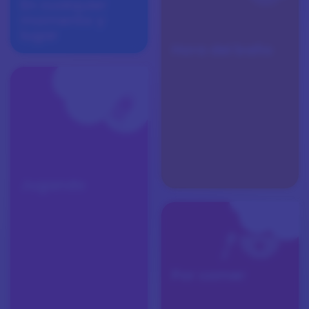
En cualquier
momento y
lugar
Hora del baño
Jugando
Por comer