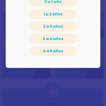
0 a 1 año
1 a 2 años
Embarazo
Recién
2 a 3 años
y parto
nacidos
3 a 4 años
4 a 5 años
Bebés
Bebés
0 a 1 año
1 a 3 años
Dejando