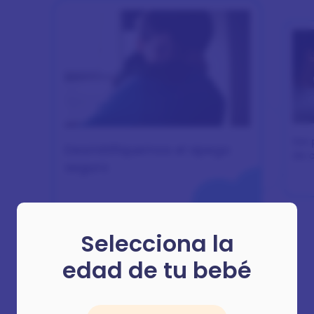
Ser 
Desmitifiquemos el apego
de c
seguro
des
Selecciona la
edad de tu bebé
Encuentra más artículos